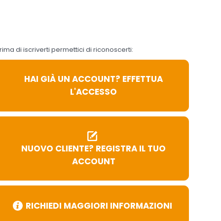
la
n conformità
evocato in
rima di iscriverti permettici di riconoscerti:
HAI GIÀ UN ACCOUNT? EFFETTUA
L'ACCESSO
NUOVO CLIENTE? REGISTRA IL TUO
ACCOUNT
RICHIEDI MAGGIORI INFORMAZIONI