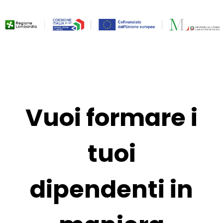
sul pulsante di seguito,
acconsenti al loro utilizzo
in conformità alla nostra
Informativa sulla
Privacy
e
Cookie Policy
. Il consenso
può essere revocato in
qualsiasi momento.
Accetta tutti
Preferenze Cookie
Vuoi formare i
tuoi
dipendenti in