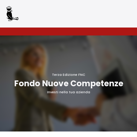
Terza Edizione FNC
Accettazione e
Fondo Nuove Competenze
gestione Cookie per
il nostro sito
Investi nella tua azienda
Questo sito web utilizza
cookie tecnici per fornire
alcuni servizi.
Continuando la
navigazione, o cliccando