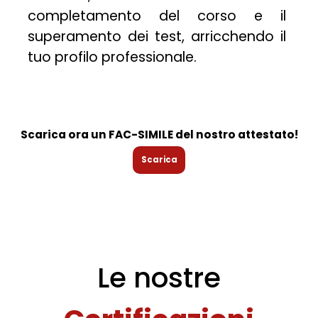
sul pulsante di seguito,
completamento del corso e il
acconsenti al loro utilizzo
in conformità alla nostra
superamento dei test, arricchendo il
Informativa sulla
Privacy
e
tuo profilo professionale.
Cookie Policy
. Il consenso
può essere revocato in
qualsiasi momento.
Accetta tutti
Scarica ora un FAC-SIMILE del nostro attestato!
Preferenze Cookie
Scarica
Le nostre