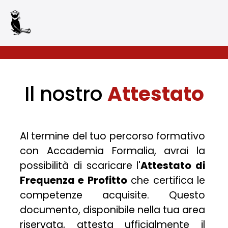
Il nostro
Attestato
Accettazione e
Al termine del tuo percorso formativo
gestione Cookie per
con Accademia Formalia, avrai la
il nostro sito
possibilità di scaricare l'
Attestato di
Questo sito web utilizza
Frequenza e Profitto
che certifica le
cookie tecnici per fornire
competenze acquisite. Questo
alcuni servizi.
Continuando la
documento, disponibile nella tua area
navigazione, o cliccando
riservata, attesta ufficialmente il