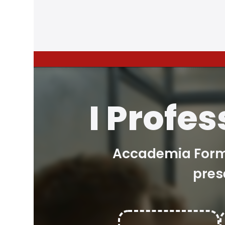
I Profe
Accademia Formal
pres
Accettazio