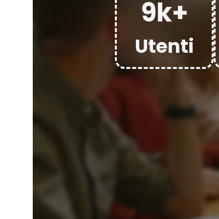
9k+
Questo sito w
navigazione, 
alla nostra I
Utenti
qualsiasi mo
Accetta tu