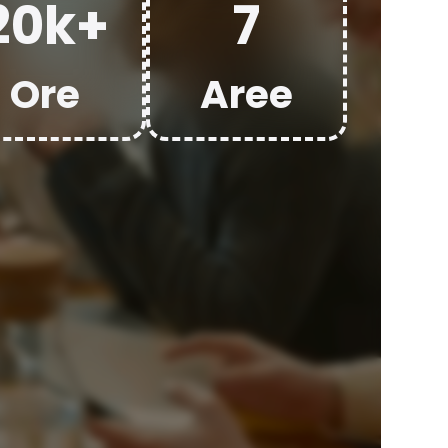
20k+
7
la
n conformità
evocato in
Ore
Aree