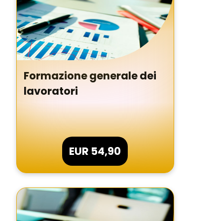
sul pulsante di seguito,
acconsenti al loro utilizzo
in conformità alla nostra
Informativa sulla
Privacy
e
Cookie Policy
. Il consenso
può essere revocato in
qualsiasi momento.
Formazione generale dei
Accetta tutti
lavoratori
Preferenze Cookie
EUR 54,90