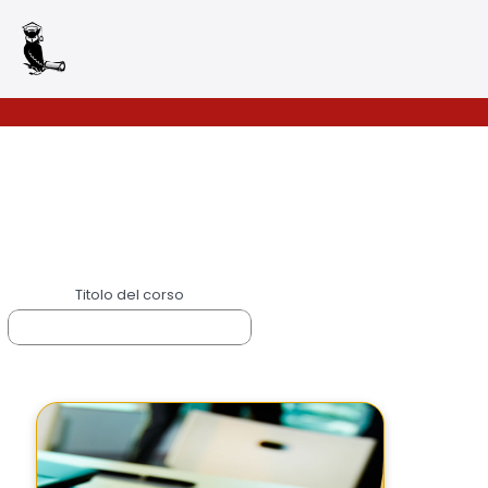
Accettazione e
Titolo del corso
gestione Cookie per
il nostro sito
Questo sito web utilizza
cookie tecnici per fornire
alcuni servizi.
Continuando la
navigazione, o cliccando