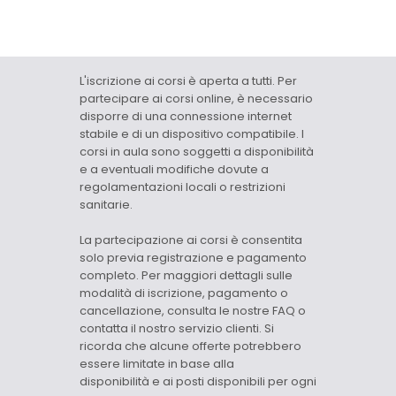
sul pulsante di seguito,
acconsenti al loro utilizzo
in conformità alla nostra
Informativa sulla
Privacy
e
Cookie Policy
. Il consenso
L'iscrizione ai corsi è aperta a tutti. Per
può essere revocato in
partecipare ai corsi online, è necessario
qualsiasi momento.
disporre di una connessione internet
stabile e di un dispositivo compatibile. I
corsi in aula sono soggetti a disponibilità
Accetta tutti
e a eventuali modifiche dovute a
Preferenze Cookie
regolamentazioni locali o restrizioni
sanitarie.
La partecipazione ai corsi è consentita
solo previa registrazione e pagamento
completo. Per maggiori dettagli sulle
modalità di iscrizione, pagamento o
cancellazione, consulta le nostre FAQ o
contatta il nostro servizio clienti. Si
ricorda che alcune offerte potrebbero
essere limitate in base alla
disponibilità e ai posti disponibili per ogni