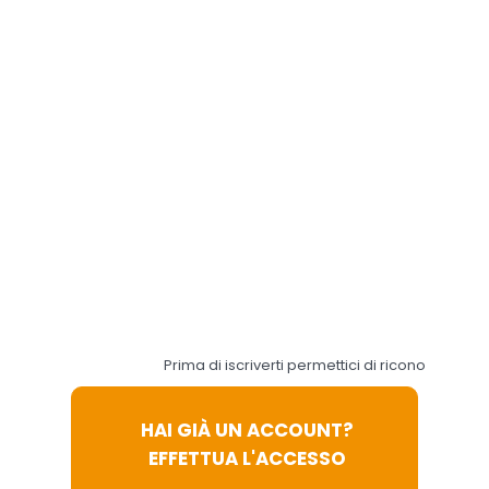
acconsenti al loro utilizzo
in conformità alla nostra
Informativa sulla
Privacy
e
Cookie Policy
. Il consenso
può essere revocato in
qualsiasi momento.
Accetta
Preferenze
tutti
Cookie
Prima di iscriverti permettici di riconoscerti:
HAI GIÀ UN ACCOUNT?
EFFETTUA L'ACCESSO