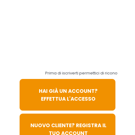
acconsenti al loro utilizzo
in conformità alla nostra
Informativa sulla
Privacy
e
Cookie Policy
. Il consenso
può essere revocato in
qualsiasi momento.
Accetta
Preferenze
tutti
Cookie
Prima di iscriverti permettici di riconoscerti:
HAI GIÀ UN ACCOUNT?
EFFETTUA L'ACCESSO
NUOVO CLIENTE? REGISTRA IL
TUO ACCOUNT