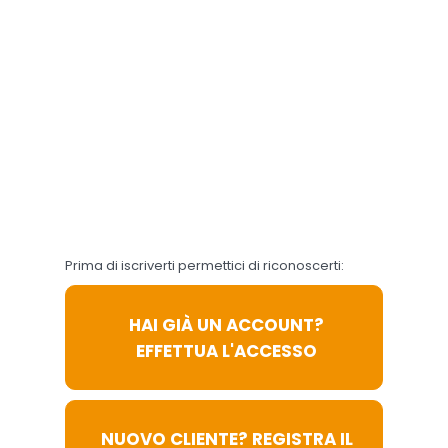
acconsenti al loro utilizzo
in conformità alla nostra
Informativa sulla
Privacy
e
Cookie Policy
. Il consenso
può essere revocato in
qualsiasi momento.
Accetta
Preferenze
tutti
Cookie
Prima di iscriverti permettici di riconoscerti:
HAI GIÀ UN ACCOUNT?
EFFETTUA L'ACCESSO
NUOVO CLIENTE? REGISTRA IL