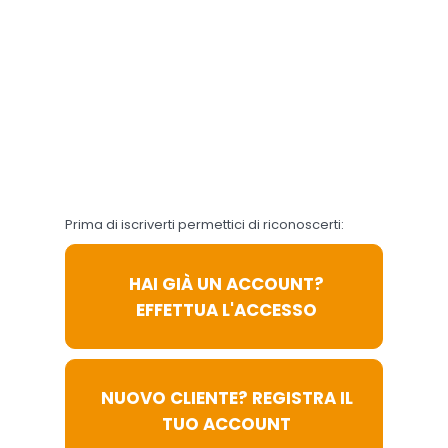
acconsenti al loro utilizzo
in conformità alla nostra
Informativa sulla
Privacy
e
Cookie Policy
. Il consenso
può essere revocato in
qualsiasi momento.
Accetta
Preferenze
tutti
Cookie
Prima di iscriverti permettici di riconoscerti:
HAI GIÀ UN ACCOUNT?
EFFETTUA L'ACCESSO
NUOVO CLIENTE? REGISTRA IL
TUO ACCOUNT