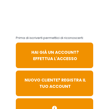
acconsenti al loro utilizzo
in conformità alla nostra
Informativa sulla
Privacy
e
Cookie Policy
. Il consenso
può essere revocato in
qualsiasi momento.
Prima di iscriverti permettici di riconoscerti:
Accetta
Preferenze
tutti
Cookie
HAI GIÀ UN ACCOUNT?
EFFETTUA L'ACCESSO
NUOVO CLIENTE? REGISTRA IL
TUO ACCOUNT