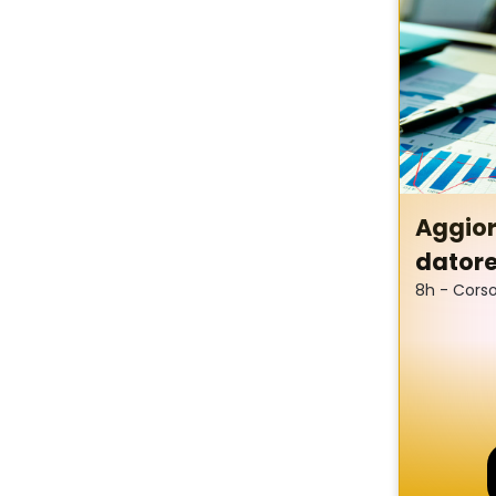
Questo sito w
navigazione, 
alla nostra I
qualsiasi mo
Accetta tu
Aggior
datore 
8h - Corso