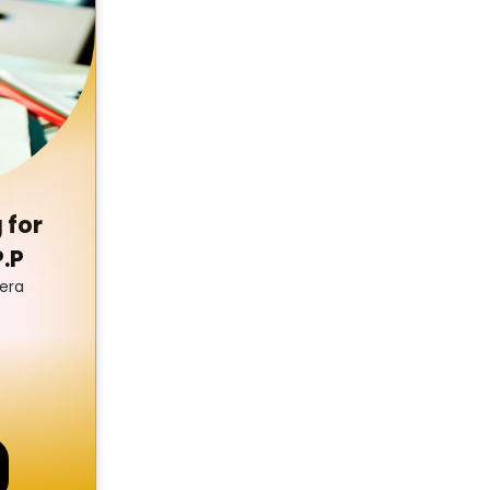
la
n conformità
evocato in
 for
P.P
bera