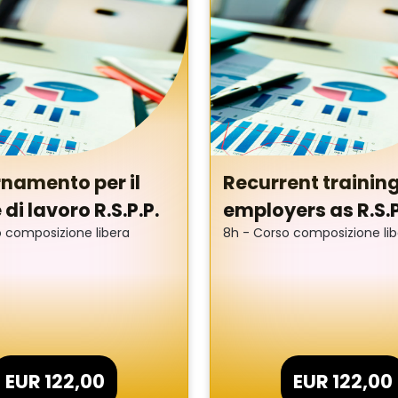
eb utilizza cookie tecnici per fornire alcuni servizi. Continuando 
o cliccando sul pulsante di seguito, acconsenti al loro utilizzo i
nformativa sulla
Privacy
e
Cookie Policy
. Il consenso può essere r
mento.
tti
Preferenze Cookie
namento per il
Recurrent training
di lavoro R.S.P.P.
employers as R.S.
 composizione libera
8h - Corso composizione li
EUR 122,00
EUR 122,00